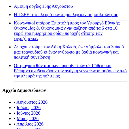
Αμοιβή αργίας 15ης Αυγούστου
H ΓΣΕΕ στο πλευρό των πυρόπληκτων συμπολιτών μας
Κοινωνικοί εταίροι: Επιστολή προς τον Υπουργό Εθνικής
Οικονομίας & Οικονομικών για αύξηση από τα 6 στα 10
ευρώ του ημερήσιου ορίου παροχής σίτισης των
εργαζόμενων
Αποχαιρετούμε τον Λάκη Χαλκιά, ένα σύμβολο του λαϊκού
μας τραγουδιού κι έναν άνθρωπο με βαθιά κοινωνική και
πολιτική συνείδηση
Οι τραγικοί θάνατοι των πυροσβεστών σε Γύθειο και
Ρέθυμνο αναδεικνύουν την ανάγκη γενναίων αποφάσεων από
την πλευρά της πολιτείας
Αρχείο Δημοσιεύσεων
•
Αύγουστος 2026
•
Ιούλιος 2026
•
Ιούνιος 2026
•
Μάιος 2026
•
Απρίλιος 2026