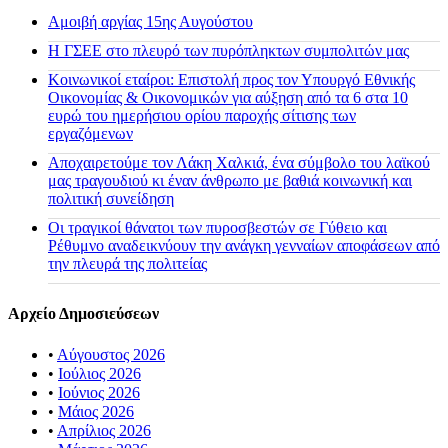
Αμοιβή αργίας 15ης Αυγούστου
H ΓΣΕΕ στο πλευρό των πυρόπληκτων συμπολιτών μας
Κοινωνικοί εταίροι: Επιστολή προς τον Υπουργό Εθνικής
Οικονομίας & Οικονομικών για αύξηση από τα 6 στα 10
ευρώ του ημερήσιου ορίου παροχής σίτισης των
εργαζόμενων
Αποχαιρετούμε τον Λάκη Χαλκιά, ένα σύμβολο του λαϊκού
μας τραγουδιού κι έναν άνθρωπο με βαθιά κοινωνική και
πολιτική συνείδηση
Οι τραγικοί θάνατοι των πυροσβεστών σε Γύθειο και
Ρέθυμνο αναδεικνύουν την ανάγκη γενναίων αποφάσεων από
την πλευρά της πολιτείας
Αρχείο Δημοσιεύσεων
•
Αύγουστος 2026
•
Ιούλιος 2026
•
Ιούνιος 2026
•
Μάιος 2026
•
Απρίλιος 2026