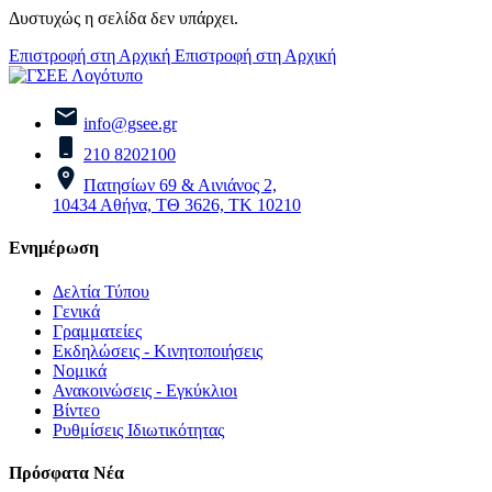
Δυστυχώς η σελίδα δεν υπάρχει.
Επιστροφή στη Αρχική
Επιστροφή στη Αρχική
info@gsee.gr
210 8202100
Πατησίων 69 & Αινιάνος 2,
10434 Αθήνα, ΤΘ 3626, ΤΚ 10210
Ενημέρωση
Δελτία Τύπου
Γενικά
Γραμματείες
Εκδηλώσεις - Κινητοποιήσεις
Νομικά
Ανακοινώσεις - Εγκύκλιοι
Βίντεο
Ρυθμίσεις Ιδιωτικότητας
Πρόσφατα Νέα