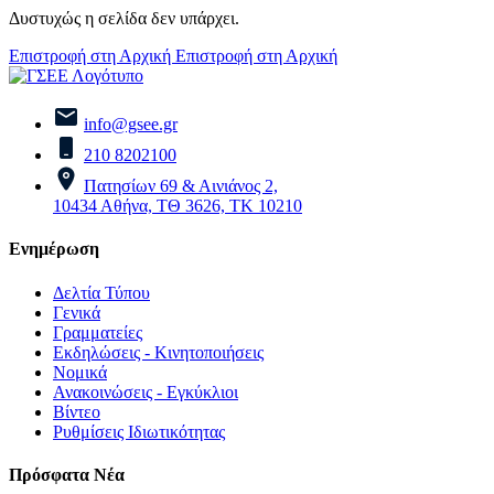
Δυστυχώς η σελίδα δεν υπάρχει.
Επιστροφή στη Αρχική
Επιστροφή στη Αρχική
info@gsee.gr
210 8202100
Πατησίων 69 & Αινιάνος 2,
10434 Αθήνα, ΤΘ 3626, ΤΚ 10210
Ενημέρωση
Δελτία Τύπου
Γενικά
Γραμματείες
Εκδηλώσεις - Κινητοποιήσεις
Νομικά
Ανακοινώσεις - Εγκύκλιοι
Βίντεο
Ρυθμίσεις Ιδιωτικότητας
Πρόσφατα Νέα