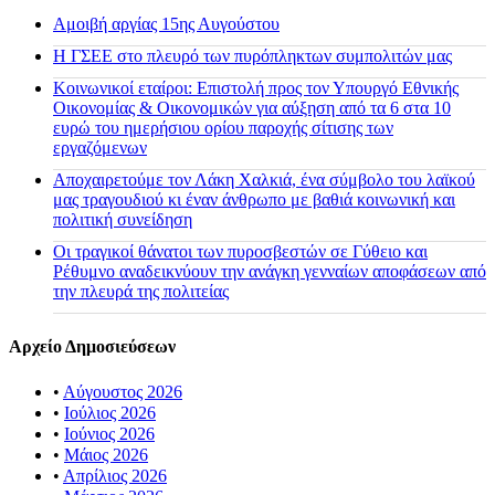
Αμοιβή αργίας 15ης Αυγούστου
H ΓΣΕΕ στο πλευρό των πυρόπληκτων συμπολιτών μας
Κοινωνικοί εταίροι: Επιστολή προς τον Υπουργό Εθνικής
Οικονομίας & Οικονομικών για αύξηση από τα 6 στα 10
ευρώ του ημερήσιου ορίου παροχής σίτισης των
εργαζόμενων
Αποχαιρετούμε τον Λάκη Χαλκιά, ένα σύμβολο του λαϊκού
μας τραγουδιού κι έναν άνθρωπο με βαθιά κοινωνική και
πολιτική συνείδηση
Οι τραγικοί θάνατοι των πυροσβεστών σε Γύθειο και
Ρέθυμνο αναδεικνύουν την ανάγκη γενναίων αποφάσεων από
την πλευρά της πολιτείας
Αρχείο Δημοσιεύσεων
•
Αύγουστος 2026
•
Ιούλιος 2026
•
Ιούνιος 2026
•
Μάιος 2026
•
Απρίλιος 2026