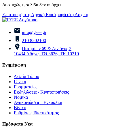
Δυστυχώς η σελίδα δεν υπάρχει.
Επιστροφή στη Αρχική
Επιστροφή στη Αρχική
info@gsee.gr
210 8202100
Πατησίων 69 & Αινιάνος 2,
10434 Αθήνα, ΤΘ 3626, ΤΚ 10210
Ενημέρωση
Δελτία Τύπου
Γενικά
Γραμματείες
Εκδηλώσεις - Κινητοποιήσεις
Νομικά
Ανακοινώσεις - Εγκύκλιοι
Βίντεο
Ρυθμίσεις Ιδιωτικότητας
Πρόσφατα Νέα