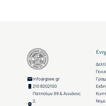
Ενη
Δελτ
Γενι
info@gsee.gr
Γραμ
210 8202100
Εκδη
Πατησίων 69 & Αινιάνος
Κινη
2,
Νομι