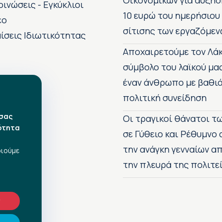
Οικονομικών για αύξησ
οινώσεις - Εγκύκλιοι
10 ευρώ του ημερήσιου
εο
σίτισης των εργαζόμεν
ίσεις Ιδιωτικότητας
Αποχαιρετούμε τον Λάκ
σύμβολο του λαϊκού μα
έναν άνθρωπο με βαθιά
πολιτική συνείδηση
 σας
Οι τραγικοί θάνατοι 
ότητα
σε Γύθειο και Ρέθυμνο
την ανάγκη γενναίων 
οιούμε
την πλευρά της πολιτε
ν