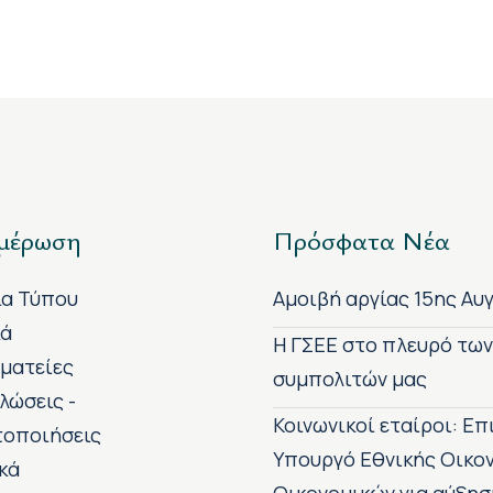
μέρωση
Πρόσφατα Νέα
ία Τύπου
Αμοιβή αργίας 15ης Αυ
κά
H ΓΣΕΕ στο πλευρό τω
ματείες
συμπολιτών μας
λώσεις -
Κοινωνικοί εταίροι: Ε
τοποιήσεις
Υπουργό Εθνικής Οικο
κά