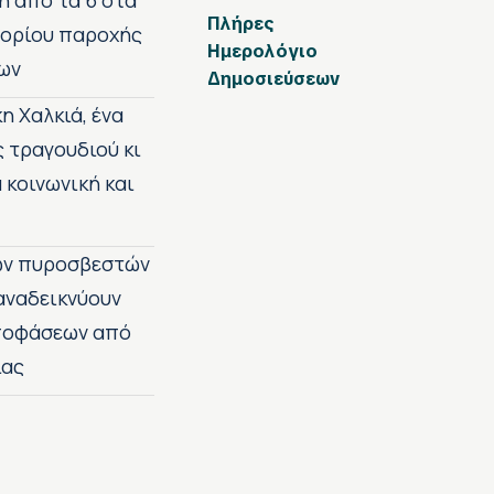
η από τα 6 στα
Πλήρες
 ορίου παροχής
Ημερολόγιο
ων
Δημοσιεύσεων
η Χαλκιά, ένα
ς τραγουδιού κι
 κοινωνική και
των πυροσβεστών
 αναδεικνύουν
αποφάσεων από
ίας