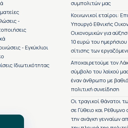
κά
συμπολιτών μας
ματείες
Κοινωνικοί εταίροι: Ε
λώσεις -
Υπουργό Εθνικής Οικο
τοποιήσεις
Οικονομικών για αύξησ
κά
10 ευρώ του ημερήσιου
οινώσεις - Εγκύκλιοι
σίτισης των εργαζόμεν
εο
Αποχαιρετούμε τον Λάκ
ίσεις Ιδιωτικότητας
σύμβολο του λαϊκού μα
έναν άνθρωπο με βαθιά
πολιτική συνείδηση
Οι τραγικοί θάνατοι 
σε Γύθειο και Ρέθυμνο
την ανάγκη γενναίων 
την πλευρά της πολιτε