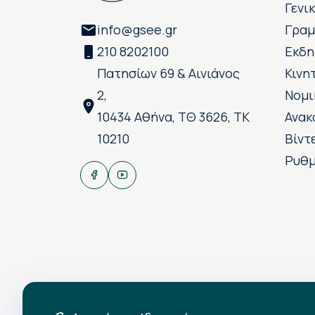
Γενι
info@gsee.gr
Γραμ
210 8202100
Εκδη
Πατησίων 69 & Αινιάνος
Κινη
2,
Νομι
10434 Αθήνα, ΤΘ 3626, ΤΚ
Ανακ
10210
Βίντ
Ρυθμ