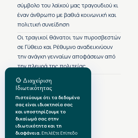
σύμβολο του λαϊκού μας τραγουδιού κι
έναν άνθρωπο με βαθιά κοινωνική και
πολιτική συνείδηση
Οι τραγικοί θάνατοι των πυροσβεστών
σε Γύθειο και Ρέθυμνο αναδεικνύουν
την ανάγκη γενναίων αποφάσεων από
την πλευρά της πολιτείας
Διαχείριση
Ιδιωτικότητας
Αρχείο Δημοσιεύσεων
Πιστεύουμε ότι τα δεδομένα
σας είναι ιδιοκτησία σας
Αύγουστος 2026
•
και υποστηρίζουμε το
Ιούλιος 2026
•
δικαίωμά σας στην
Ιούνιος 2026
•
ιδιωτικότητα και τη
Μάιος 2026
•
Απρίλιος 2026
•
διαφάνεια.
Επιλέξτε Επίπεδο