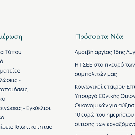
μέρωση
Πρόσφατα Νέα
ία Τύπου
Αμοιβή αργίας 15ης Αυ
κά
H ΓΣΕΕ στο πλευρό τω
ματείες
συμπολιτών μας
λώσεις -
Κοινωνικοί εταίροι: Ε
τοποιήσεις
Υπουργό Εθνικής Οικο
κά
Οικονομικών για αύξησ
οινώσεις - Εγκύκλιοι
10 ευρώ του ημερήσιου
εο
σίτισης των εργαζόμεν
ίσεις Ιδιωτικότητας