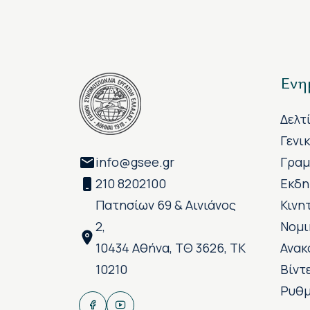
Ενη
Δελτ
Γενι
info@gsee.gr
Γραμ
210 8202100
Εκδη
Πατησίων 69 & Αινιάνος
Κινη
2,
Νομι
10434 Αθήνα, ΤΘ 3626, ΤΚ
Ανακ
10210
Βίντ
Ρυθμ