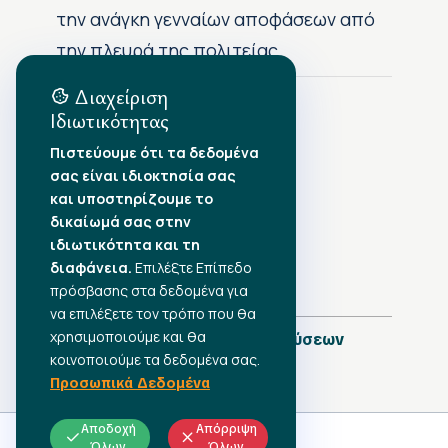
την ανάγκη γενναίων αποφάσεων από
την πλευρά της πολιτείας
Διαχείριση
Ιδιωτικότητας
Αρχείο Δημοσιεύσεων
Πιστεύουμε ότι τα δεδομένα
σας είναι ιδιοκτησία σας
Αύγουστος 2026
•
και υποστηρίζουμε το
Ιούλιος 2026
•
δικαίωμά σας στην
Ιούνιος 2026
•
ιδιωτικότητα και τη
Μάιος 2026
•
Απρίλιος 2026
•
διαφάνεια.
Επιλέξτε Επίπεδο
Μάρτιος 2026
•
πρόσβασης στα δεδομένα για
να επιλέξετε τον τρόπο που θα
χρησιμοποιούμε και θα
Πλήρες Ημερολόγιο Δημοσιεύσεων
κοινοποιούμε τα δεδομένα σας.
Προσωπικά Δεδομένα
Αποδοχή
Απόρριψη
Όλων
Όλων