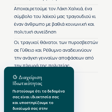
Αποχαιρετούμε τον Λάκη Χαλκιά, ένα
σύμβολο του λαϊκού μας τραγουδιού κι
έναν άνθρωπο με βαθιά κοινωνική και
πολιτική συνείδηση
Οι τραγικοί θάνατοι των πυροσβεστών
σε Γύθειο και Ρέθυμνο αναδεικνύουν
την ανάγκη γενναίων αποφάσεων από
την πλευρά της πολιτείας
Διαχείριση
Ιδιωτικότητας
Αρχείο Δημοσιεύσεων
Πιστεύουμε ότι τα δεδομένα
σας είναι ιδιοκτησία σας
Αύγουστος 2026
•
και υποστηρίζουμε το
Ιούλιος 2026
•
δικαίωμά σας στην
Ιούνιος 2026
•