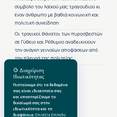
σύμβολο του λαϊκού μας τραγουδιού κι
έναν άνθρωπο με βαθιά κοινωνική και
πολιτική συνείδηση
Οι τραγικοί θάνατοι των πυροσβεστών
σε Γύθειο και Ρέθυμνο αναδεικνύουν
την ανάγκη γενναίων αποφάσεων από
την πλευρά της πολιτείας
Διαχείριση
Ιδιωτικότητας
Αρχείο Δημοσιεύσεων
Πιστεύουμε ότι τα δεδομένα
σας είναι ιδιοκτησία σας
Αύγουστος 2026
•
και υποστηρίζουμε το
Ιούλιος 2026
•
δικαίωμά σας στην
Ιούνιος 2026
•
ιδιωτικότητα και τη
Μάιος 2026
•
Απρίλιος 2026
•
διαφάνεια.
Επιλέξτε Επίπεδο