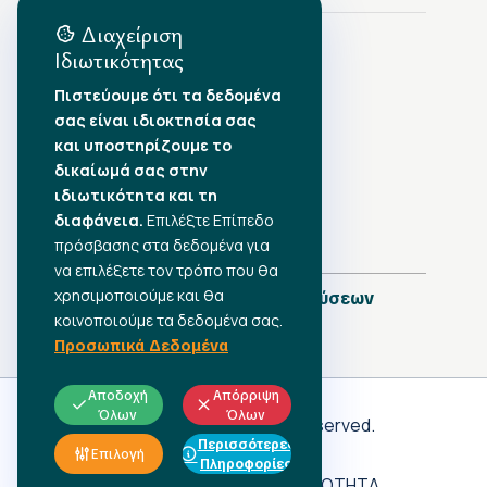
Διαχείριση
Ιδιωτικότητας
Αρχείο Δημοσιεύσεων
Πιστεύουμε ότι τα δεδομένα
σας είναι ιδιοκτησία σας
Αύγουστος 2026
•
και υποστηρίζουμε το
Ιούλιος 2026
•
δικαίωμά σας στην
Ιούνιος 2026
•
ιδιωτικότητα και τη
Μάιος 2026
•
Απρίλιος 2026
διαφάνεια.
Επιλέξτε Επίπεδο
•
Μάρτιος 2026
•
πρόσβασης στα δεδομένα για
να επιλέξετε τον τρόπο που θα
χρησιμοποιούμε και θα
Πλήρες Ημερολόγιο Δημοσιεύσεων
κοινοποιούμε τα δεδομένα σας.
Προσωπικά Δεδομένα
Αποδοχή
Απόρριψη
Όλων
Όλων
Γ.Σ.Ε.Ε
© 2026 All rights reserved.
Περισσότερες
ΠΡΟΣΩΠΙΚΑ ΔΕΔΟΜΕΝΑ
Επιλογή
Πληροφορίες
ΑΔΗΛΩΤΗ ΕΡΓΑΣΙΑ
ΠΡΟΣΒΑΣΙΜΟΤΗΤΑ