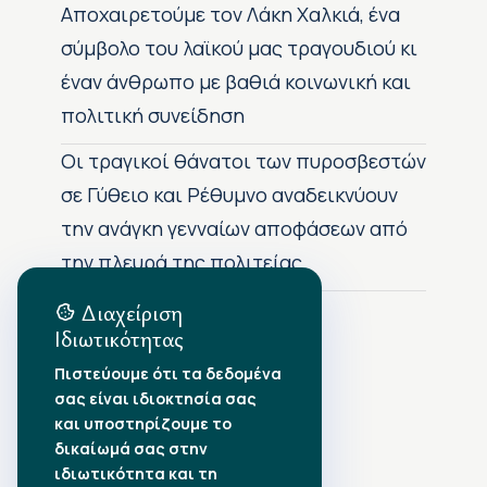
Αποχαιρετούμε τον Λάκη Χαλκιά, ένα
σύμβολο του λαϊκού μας τραγουδιού κι
έναν άνθρωπο με βαθιά κοινωνική και
πολιτική συνείδηση
Οι τραγικοί θάνατοι των πυροσβεστών
σε Γύθειο και Ρέθυμνο αναδεικνύουν
την ανάγκη γενναίων αποφάσεων από
την πλευρά της πολιτείας
Διαχείριση
Ιδιωτικότητας
Αρχείο Δημοσιεύσεων
Πιστεύουμε ότι τα δεδομένα
σας είναι ιδιοκτησία σας
Αύγουστος 2026
•
και υποστηρίζουμε το
Ιούλιος 2026
•
δικαίωμά σας στην
Ιούνιος 2026
•
ιδιωτικότητα και τη
Μάιος 2026
•