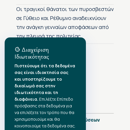
Οι τραγικοί θάνατοι των πυροσβεστών
σε Γύθειο και Ρέθυμνο αναδεικνύουν
την ανάγκη γενναίων αποφάσεων από
την πλευρά της πολιτείας
Διαχείριση
Ιδιωτικότητας
Αρχείο Δημοσιεύσεων
Πιστεύουμε ότι τα δεδομένα
σας είναι ιδιοκτησία σας
Αύγουστος 2026
•
και υποστηρίζουμε το
Ιούλιος 2026
•
δικαίωμά σας στην
Ιούνιος 2026
•
ιδιωτικότητα και τη
Μάιος 2026
•
Απρίλιος 2026
διαφάνεια.
Επιλέξτε Επίπεδο
•
Μάρτιος 2026
•
πρόσβασης στα δεδομένα για
να επιλέξετε τον τρόπο που θα
χρησιμοποιούμε και θα
Πλήρες Ημερολόγιο Δημοσιεύσεων
κοινοποιούμε τα δεδομένα σας.