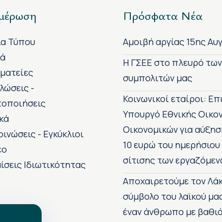
μέρωση
Πρόσφατα Νέα
ία Τύπου
Αμοιβή αργίας 15ης Αυ
κά
H ΓΣΕΕ στο πλευρό τω
ματείες
συμπολιτών μας
λώσεις -
Κοινωνικοί εταίροι: Ε
τοποιήσεις
Υπουργό Εθνικής Οικο
κά
Οικονομικών για αύξησ
οινώσεις - Εγκύκλιοι
10 ευρώ του ημερήσιου
εο
σίτισης των εργαζόμεν
ίσεις Ιδιωτικότητας
Αποχαιρετούμε τον Λάκ
σύμβολο του λαϊκού μα
έναν άνθρωπο με βαθιά