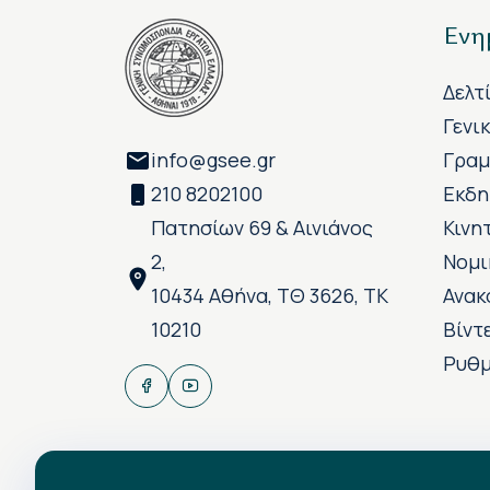
Ενη
Δελτ
Γενι
info@gsee.gr
Γραμ
210 8202100
Εκδη
Πατησίων 69 & Αινιάνος
Κινη
2,
Νομι
10434 Αθήνα, ΤΘ 3626, ΤΚ
Ανακ
10210
Βίντ
Ρυθμ