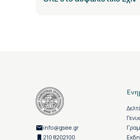
Ενη
Δελτ
Γενι
info@gsee.gr
Γραμ
210 8202100
Εκδη