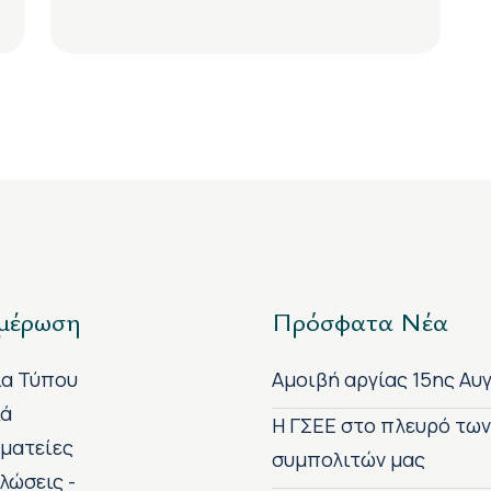
μέρωση
Πρόσφατα Νέα
ία Τύπου
Αμοιβή αργίας 15ης Αυ
κά
H ΓΣΕΕ στο πλευρό τω
ματείες
συμπολιτών μας
λώσεις -