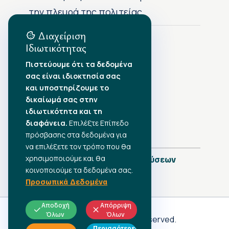
την πλευρά της πολιτείας
Διαχείριση
Ιδιωτικότητας
Αρχείο Δημοσιεύσεων
Πιστεύουμε ότι τα δεδομένα
σας είναι ιδιοκτησία σας
Αύγουστος 2026
•
και υποστηρίζουμε το
Ιούλιος 2026
•
δικαίωμά σας στην
Ιούνιος 2026
•
ιδιωτικότητα και τη
Μάιος 2026
•
Απρίλιος 2026
διαφάνεια.
Επιλέξτε Επίπεδο
•
Μάρτιος 2026
•
πρόσβασης στα δεδομένα για
να επιλέξετε τον τρόπο που θα
χρησιμοποιούμε και θα
Πλήρες Ημερολόγιο Δημοσιεύσεων
κοινοποιούμε τα δεδομένα σας.
Προσωπικά Δεδομένα
Αποδοχή
Απόρριψη
Όλων
Όλων
Γ.Σ.Ε.Ε
© 2026 All rights reserved.
Περισσότερες