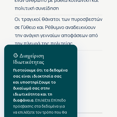
έναν άνθρωπο με βαθιά κοινωνική και
πολιτική συνείδηση
Οι τραγικοί θάνατοι των πυροσβεστών
σε Γύθειο και Ρέθυμνο αναδεικνύουν
την ανάγκη γενναίων αποφάσεων από
την πλευρά της πολιτείας
Διαχείριση
Ιδιωτικότητας
Αρχείο Δημοσιεύσεων
Πιστεύουμε ότι τα δεδομένα
σας είναι ιδιοκτησία σας
Αύγουστος 2026
•
και υποστηρίζουμε το
Ιούλιος 2026
•
δικαίωμά σας στην
Ιούνιος 2026
•
ιδιωτικότητα και τη
Μάιος 2026
•
Απρίλιος 2026
διαφάνεια.
Επιλέξτε Επίπεδο
•
Μάρτιος 2026
•
πρόσβασης στα δεδομένα για
να επιλέξετε τον τρόπο που θα