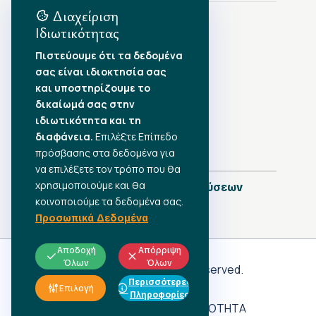
Διαχείριση
Ιδιωτικότητας
Αρχείο Δημοσιεύσεων
Πιστεύουμε ότι τα δεδομένα
σας είναι ιδιοκτησία σας
Αύγουστος 2026
•
και υποστηρίζουμε το
Ιούλιος 2026
•
δικαίωμά σας στην
Ιούνιος 2026
•
ιδιωτικότητα και τη
Μάιος 2026
•
Απρίλιος 2026
διαφάνεια.
Επιλέξτε Επίπεδο
•
Μάρτιος 2026
•
πρόσβασης στα δεδομένα για
να επιλέξετε τον τρόπο που θα
χρησιμοποιούμε και θα
Πλήρες Ημερολόγιο Δημοσιεύσεων
κοινοποιούμε τα δεδομένα σας.
Προσωπικά Δεδομένα
Αποδοχή
Απόρριψη
Όλων
Όλων
Γ.Σ.Ε.Ε
© 2026 All rights reserved.
Περισσότερες
ΠΡΟΣΩΠΙΚΑ ΔΕΔΟΜΕΝΑ
Επιλογή
Πληροφορίες
ΑΔΗΛΩΤΗ ΕΡΓΑΣΙΑ
ΠΡΟΣΒΑΣΙΜΟΤΗΤΑ