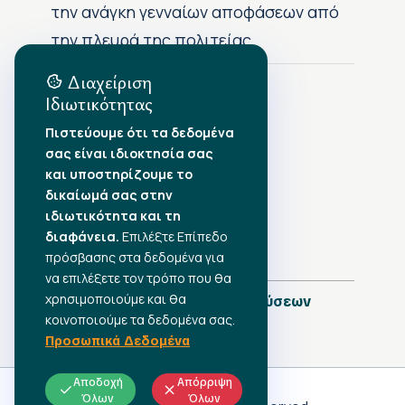
την ανάγκη γενναίων αποφάσεων από
την πλευρά της πολιτείας
Διαχείριση
Ιδιωτικότητας
Αρχείο Δημοσιεύσεων
Πιστεύουμε ότι τα δεδομένα
σας είναι ιδιοκτησία σας
Αύγουστος 2026
•
και υποστηρίζουμε το
Ιούλιος 2026
•
δικαίωμά σας στην
Ιούνιος 2026
•
ιδιωτικότητα και τη
Μάιος 2026
•
Απρίλιος 2026
•
διαφάνεια.
Επιλέξτε Επίπεδο
Μάρτιος 2026
•
πρόσβασης στα δεδομένα για
να επιλέξετε τον τρόπο που θα
χρησιμοποιούμε και θα
Πλήρες Ημερολόγιο Δημοσιεύσεων
κοινοποιούμε τα δεδομένα σας.
Προσωπικά Δεδομένα
Αποδοχή
Απόρριψη
Όλων
Όλων