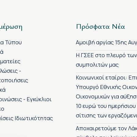
μέρωση
Πρόσφατα Νέα
ία Τύπου
Αμοιβή αργίας 15ης Αυ
κά
H ΓΣΕΕ στο πλευρό τω
ματείες
συμπολιτών μας
λώσεις -
Κοινωνικοί εταίροι: Ε
τοποιήσεις
Υπουργό Εθνικής Οικο
κά
Οικονομικών για αύξησ
οινώσεις - Εγκύκλιοι
10 ευρώ του ημερήσιου
εο
σίτισης των εργαζόμεν
ίσεις Ιδιωτικότητας
Αποχαιρετούμε τον Λάκ