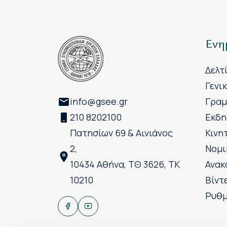
Ενη
Δελτ
Γενι
info@gsee.gr
Γραμ
210 8202100
Εκδη
Πατησίων 69 & Αινιάνος
Κινη
2,
Νομι
10434 Αθήνα, ΤΘ 3626, ΤΚ
Ανακ
10210
Βίντ
Ρυθμ