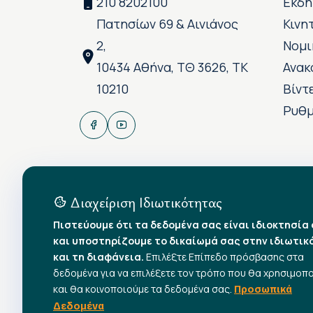
210 8202100
Εκδη
Πατησίων 69 & Αινιάνος
Κινη
2,
Νομι
10434 Αθήνα, ΤΘ 3626, ΤΚ
Ανακ
10210
Βίντ
Ρυθμ
Διαχείριση Ιδιωτικότητας
Πιστεύουμε ότι τα δεδομένα σας είναι ιδιοκτησία
και υποστηρίζουμε το δικαίωμά σας στην ιδιωτικ
και τη διαφάνεια.
Επιλέξτε Επίπεδο πρόσβασης στα
δεδομένα για να επιλέξετε τον τρόπο που θα χρησιμοπ
και θα κοινοποιούμε τα δεδομένα σας.
Προσωπικά
Δεδομένα