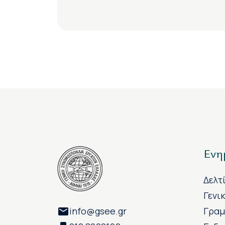
Ενη
Δελτ
Γενι
info@gsee.gr
Γραμ