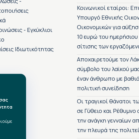
λώσεις -
Κοινωνικοί εταίροι: Ε
τοποιήσεις
Υπουργό Εθνικής Οικο
κά
Οικονομικών για αύξησ
οινώσεις - Εγκύκλιοι
10 ευρώ του ημερήσιου
εο
σίτισης των εργαζόμεν
ίσεις Ιδιωτικότητας
Αποχαιρετούμε τον Λάκ
σύμβολο του λαϊκού μα
έναν άνθρωπο με βαθιά
πολιτική συνείδηση
 σας
Οι τραγικοί θάνατοι 
ότητα
σε Γύθειο και Ρέθυμνο
την ανάγκη γενναίων 
οιούμε
την πλευρά της πολιτε