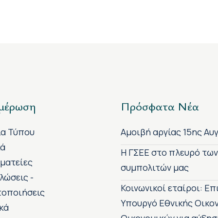
μέρωση
Πρόσφατα Νέα
ία Τύπου
Αμοιβή αργίας 15ης Αυ
κά
H ΓΣΕΕ στο πλευρό τω
ματείες
συμπολιτών μας
λώσεις -
Κοινωνικοί εταίροι: Ε
τοποιήσεις
Υπουργό Εθνικής Οικο
κά