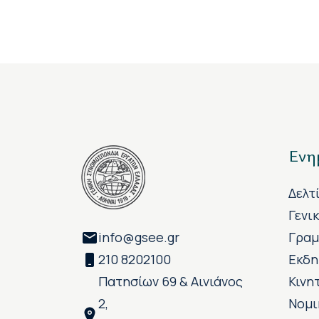
Ενη
Δελτ
Γενι
info@gsee.gr
Γραμ
210 8202100
Εκδη
Πατησίων 69 & Αινιάνος
Κινη
2,
Νομι