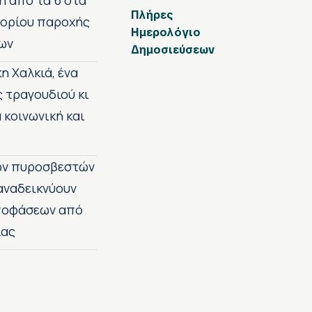
η από τα 6 στα
Πλήρες
 ορίου παροχής
Ημερολόγιο
ων
Δημοσιεύσεων
η Χαλκιά, ένα
ς τραγουδιού κι
 κοινωνική και
των πυροσβεστών
 αναδεικνύουν
αποφάσεων από
ίας