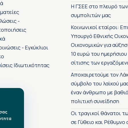
κά
H ΓΣΕΕ στο πλευρό τω
ματείες
συμπολιτών μας
λώσεις -
Κοινωνικοί εταίροι: Ε
τοποιήσεις
Υπουργό Εθνικής Οικο
κά
Οικονομικών για αύξησ
οινώσεις - Εγκύκλιοι
10 ευρώ του ημερήσιου
εο
σίτισης των εργαζόμεν
ίσεις Ιδιωτικότητας
Αποχαιρετούμε τον Λάκ
σύμβολο του λαϊκού μα
έναν άνθρωπο με βαθιά
πολιτική συνείδηση
 σας
Οι τραγικοί θάνατοι 
ότητα
σε Γύθειο και Ρέθυμνο