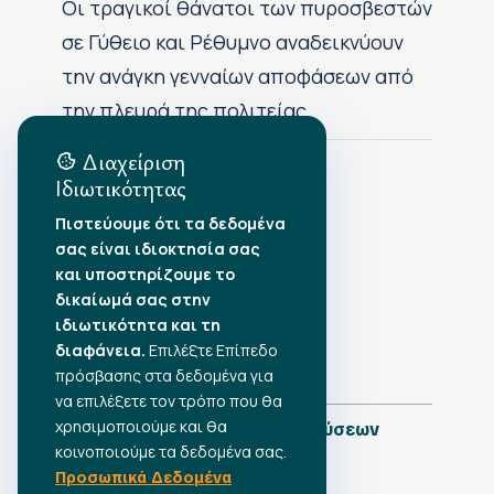
Οι τραγικοί θάνατοι των πυροσβεστών
σε Γύθειο και Ρέθυμνο αναδεικνύουν
την ανάγκη γενναίων αποφάσεων από
την πλευρά της πολιτείας
Διαχείριση
Ιδιωτικότητας
Αρχείο Δημοσιεύσεων
Πιστεύουμε ότι τα δεδομένα
σας είναι ιδιοκτησία σας
Αύγουστος 2026
•
και υποστηρίζουμε το
Ιούλιος 2026
•
δικαίωμά σας στην
Ιούνιος 2026
•
ιδιωτικότητα και τη
Μάιος 2026
•
Απρίλιος 2026
διαφάνεια.
Επιλέξτε Επίπεδο
•
Μάρτιος 2026
•
πρόσβασης στα δεδομένα για
να επιλέξετε τον τρόπο που θα
χρησιμοποιούμε και θα
Πλήρες Ημερολόγιο Δημοσιεύσεων
κοινοποιούμε τα δεδομένα σας.
Προσωπικά Δεδομένα