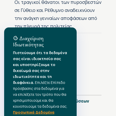
Οι τραγικοί θάνατοι των πυροσβεστών
σε Γύθειο και Ρέθυμνο αναδεικνύουν
την ανάγκη γενναίων αποφάσεων από
την πλευρά της πολιτείας
Διαχείριση
Ιδιωτικότητας
Αρχείο Δημοσιεύσεων
Πιστεύουμε ότι τα δεδομένα
σας είναι ιδιοκτησία σας
Αύγουστος 2026
•
και υποστηρίζουμε το
Ιούλιος 2026
•
δικαίωμά σας στην
Ιούνιος 2026
•
ιδιωτικότητα και τη
Μάιος 2026
•
Απρίλιος 2026
•
διαφάνεια.
Επιλέξτε Επίπεδο
Μάρτιος 2026
•
πρόσβασης στα δεδομένα για
να επιλέξετε τον τρόπο που θα
χρησιμοποιούμε και θα
Πλήρες Ημερολόγιο Δημοσιεύσεων
κοινοποιούμε τα δεδομένα σας.
Προσωπικά Δεδομένα