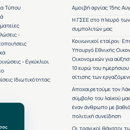
ία Τύπου
Αμοιβή αργίας 15ης Αυ
κά
H ΓΣΕΕ στο πλευρό τω
ματείες
συμπολιτών μας
λώσεις -
Κοινωνικοί εταίροι: Ε
τοποιήσεις
Υπουργό Εθνικής Οικο
κά
Οικονομικών για αύξησ
οινώσεις - Εγκύκλιοι
10 ευρώ του ημερήσιου
εο
σίτισης των εργαζόμεν
ίσεις Ιδιωτικότητας
Αποχαιρετούμε τον Λάκ
σύμβολο του λαϊκού μα
έναν άνθρωπο με βαθιά
πολιτική συνείδηση
 σας
Οι τραγικοί θάνατοι 