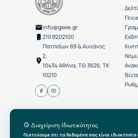
Δελτ
Γενι
info@gsee.gr
Γραμ
210 8202100
Εκδη
Πατησίων 69 & Αινιάνος
Κινη
2,
Νομι
10434 Αθήνα, ΤΘ 3626, ΤΚ
Ανακ
10210
Βίντ
Ρυθμ
Διαχείριση Ιδιωτικότητας
Πιστεύουμε ότι τα δεδομένα σας είναι ιδιοκτησία