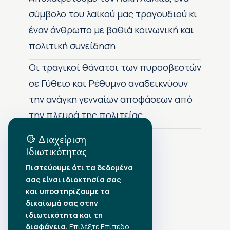
σύμβολο του λαϊκού μας τραγουδιού κι
έναν άνθρωπο με βαθιά κοινωνική και
πολιτική συνείδηση
Οι τραγικοί θάνατοι των πυροσβεστών
σε Γύθειο και Ρέθυμνο αναδεικνύουν
την ανάγκη γενναίων αποφάσεων από
την πλευρά της πολιτείας
Διαχείριση
Ιδιωτικότητας
Αρχείο Δημοσιεύσεων
Πιστεύουμε ότι τα δεδομένα
σας είναι ιδιοκτησία σας
Αύγουστος 2026
•
και υποστηρίζουμε το
Ιούλιος 2026
•
δικαίωμά σας στην
Ιούνιος 2026
•
ιδιωτικότητα και τη
Μάιος 2026
•
Απρίλιος 2026
διαφάνεια.
Επιλέξτε Επίπεδο
•