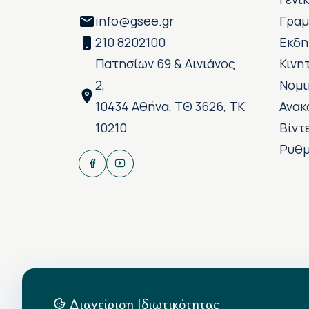
info@gsee.gr
Γραμ
210 8202100
Εκδη
Πατησίων 69 & Αινιάνος
Κινη
2,
Νομι
10434 Αθήνα, ΤΘ 3626, ΤΚ
Ανακ
10210
Βίντ
Ρυθμ
Διαχείριση Ιδιωτικότητας