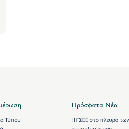
μέρωση
Πρόσφατα Νέα
ία Τύπου
H ΓΣΕΕ στο πλευρό τω
κά
συμπολιτών μας