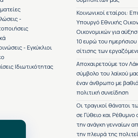
ματείες
Κοινωνικοί εταίροι: Ε
λώσεις -
Υπουργό Εθνικής Οικο
τοποιήσεις
Οικονομικών για αύξησ
κά
10 ευρώ του ημερήσιου
οινώσεις - Εγκύκλιοι
σίτισης των εργαζόμεν
εο
Αποχαιρετούμε τον Λάκ
ίσεις Ιδιωτικότητας
σύμβολο του λαϊκού μα
έναν άνθρωπο με βαθιά
πολιτική συνείδηση
Οι τραγικοί θάνατοι 
σε Γύθειο και Ρέθυμνο
την ανάγκη γενναίων 
την πλευρά της πολιτε