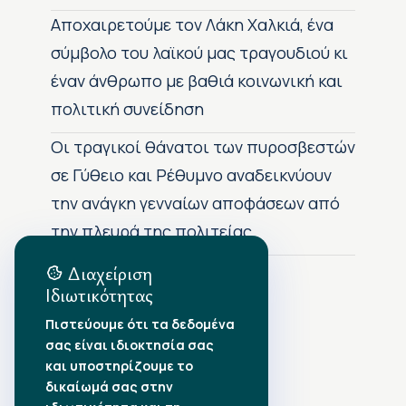
Αποχαιρετούμε τον Λάκη Χαλκιά, ένα
σύμβολο του λαϊκού μας τραγουδιού κι
έναν άνθρωπο με βαθιά κοινωνική και
πολιτική συνείδηση
Οι τραγικοί θάνατοι των πυροσβεστών
σε Γύθειο και Ρέθυμνο αναδεικνύουν
την ανάγκη γενναίων αποφάσεων από
την πλευρά της πολιτείας
Διαχείριση
Ιδιωτικότητας
Αρχείο Δημοσιεύσεων
Πιστεύουμε ότι τα δεδομένα
σας είναι ιδιοκτησία σας
Αύγουστος 2026
•
και υποστηρίζουμε το
Ιούλιος 2026
•
δικαίωμά σας στην
Ιούνιος 2026
•