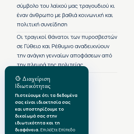
σύμβολο του λαϊκού μας τραγουδιού κι
έναν άνθρωπο με βαθιά κοινωνική και
πολιτική συνείδηση
Οι τραγικοί θάνατοι των πυροσβεστών
σε Γύθειο και Ρέθυμνο αναδεικνύουν
την ανάγκη γενναίων αποφάσεων από
την πλευρά της πολιτείας
Διαχείριση
Ιδιωτικότητας
Αρχείο Δημοσιεύσεων
Πιστεύουμε ότι τα δεδομένα
σας είναι ιδιοκτησία σας
Αύγουστος 2026
•
και υποστηρίζουμε το
Ιούλιος 2026
•
δικαίωμά σας στην
Ιούνιος 2026
•
ιδιωτικότητα και τη
Μάιος 2026
•
Απρίλιος 2026
διαφάνεια.
•
Επιλέξτε Επίπεδο