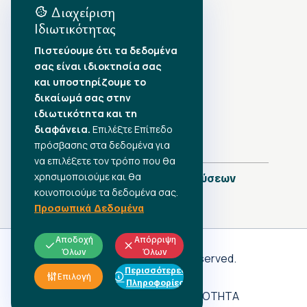
Διαχείριση
Ιδιωτικότητας
Αρχείο Δημοσιεύσεων
Πιστεύουμε ότι τα δεδομένα
σας είναι ιδιοκτησία σας
Αύγουστος 2026
•
και υποστηρίζουμε το
Ιούλιος 2026
•
δικαίωμά σας στην
Ιούνιος 2026
•
ιδιωτικότητα και τη
Μάιος 2026
•
Απρίλιος 2026
•
διαφάνεια.
Επιλέξτε Επίπεδο
Μάρτιος 2026
•
πρόσβασης στα δεδομένα για
να επιλέξετε τον τρόπο που θα
χρησιμοποιούμε και θα
Πλήρες Ημερολόγιο Δημοσιεύσεων
κοινοποιούμε τα δεδομένα σας.
Προσωπικά Δεδομένα
Αποδοχή
Απόρριψη
Όλων
Όλων
Γ.Σ.Ε.Ε
© 2026 All rights reserved.
Περισσότερες
ΠΡΟΣΩΠΙΚΑ ΔΕΔΟΜΕΝΑ
Επιλογή
Πληροφορίες
ΑΔΗΛΩΤΗ ΕΡΓΑΣΙΑ
ΠΡΟΣΒΑΣΙΜΟΤΗΤΑ