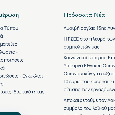
μέρωση
Πρόσφατα Νέα
ία Τύπου
Αμοιβή αργίας 15ης Αυ
κά
H ΓΣΕΕ στο πλευρό τω
ματείες
συμπολιτών μας
λώσεις -
Κοινωνικοί εταίροι: Ε
τοποιήσεις
Υπουργό Εθνικής Οικο
κά
Οικονομικών για αύξησ
οινώσεις - Εγκύκλιοι
10 ευρώ του ημερήσιου
εο
σίτισης των εργαζόμεν
ίσεις Ιδιωτικότητας
Αποχαιρετούμε τον Λάκ
σύμβολο του λαϊκού μα