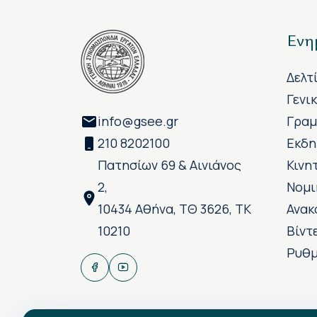
Ενη
Δελτ
Γενι
info@gsee.gr
Γραμ
210 8202100
Εκδη
Πατησίων 69 & Αινιάνος
Κινη
2,
Νομι
10434 Αθήνα, ΤΘ 3626, ΤΚ
Ανακ
10210
Βίντ
Ρυθμ