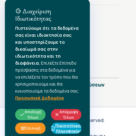
Διαχείριση
Ιδιωτικότητας
Αρχείο Δημοσιεύσεων
Πιστεύουμε ότι τα δεδομένα
σας είναι ιδιοκτησία σας
Αύγουστος 2026
•
και υποστηρίζουμε το
Ιούλιος 2026
•
δικαίωμά σας στην
Ιούνιος 2026
•
ιδιωτικότητα και τη
Μάιος 2026
•
Απρίλιος 2026
•
διαφάνεια.
Επιλέξτε Επίπεδο
Μάρτιος 2026
•
πρόσβασης στα δεδομένα για
να επιλέξετε τον τρόπο που θα
χρησιμοποιούμε και θα
Πλήρες Ημερολόγιο Δημοσιεύσεων
κοινοποιούμε τα δεδομένα σας.
Προσωπικά Δεδομένα
Αποδοχή
Απόρριψη
Όλων
Όλων
Γ.Σ.Ε.Ε
© 2026 All rights reserved.
Περισσότερες
ΠΡΟΣΩΠΙΚΑ ΔΕΔΟΜΕΝΑ
Επιλογή
Πληροφορίες