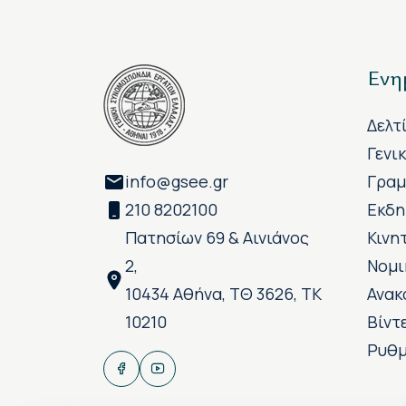
Ενη
Δελτ
Γενι
info@gsee.gr
Γραμ
210 8202100
Εκδη
Πατησίων 69 & Αινιάνος
Κινη
2,
Νομι
10434 Αθήνα, ΤΘ 3626, ΤΚ
Ανακ
10210
Βίντ
Ρυθμ