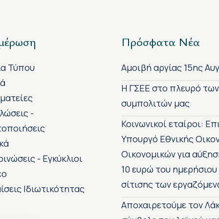
μέρωση
Πρόσφατα Νέα
ία Τύπου
Αμοιβή αργίας 15ης Αυ
κά
H ΓΣΕΕ στο πλευρό τω
ματείες
συμπολιτών μας
λώσεις -
Κοινωνικοί εταίροι: Ε
τοποιήσεις
Υπουργό Εθνικής Οικο
κά
Οικονομικών για αύξησ
οινώσεις - Εγκύκλιοι
10 ευρώ του ημερήσιου
εο
σίτισης των εργαζόμεν
ίσεις Ιδιωτικότητας
Αποχαιρετούμε τον Λάκ