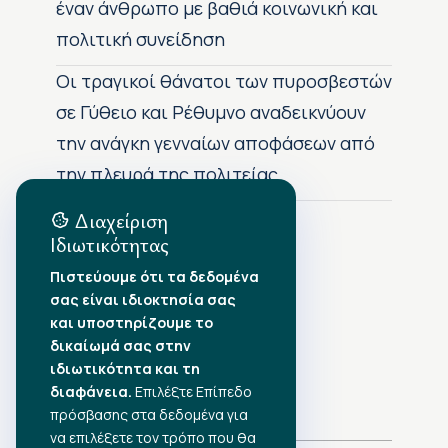
έναν άνθρωπο με βαθιά κοινωνική και
πολιτική συνείδηση
Οι τραγικοί θάνατοι των πυροσβεστών
σε Γύθειο και Ρέθυμνο αναδεικνύουν
την ανάγκη γενναίων αποφάσεων από
την πλευρά της πολιτείας
Διαχείριση
Ιδιωτικότητας
Αρχείο Δημοσιεύσεων
Πιστεύουμε ότι τα δεδομένα
σας είναι ιδιοκτησία σας
Αύγουστος 2026
•
και υποστηρίζουμε το
Ιούλιος 2026
•
δικαίωμά σας στην
Ιούνιος 2026
•
ιδιωτικότητα και τη
Μάιος 2026
•
Απρίλιος 2026
διαφάνεια.
Επιλέξτε Επίπεδο
•
Μάρτιος 2026
•
πρόσβασης στα δεδομένα για
να επιλέξετε τον τρόπο που θα