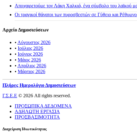
Αποχαιρετούμε τον Λάκη Χαλκιά, ένα σύμβολο του λαϊκού μας
Οι τραγικοί θάνατοι των πυροσβεστών σε Γύθειο και Ρέθυμνο
Αρχείο Δημοσιεύσεων
•
Αύγουστος 2026
•
Ιούλιος 2026
•
Ιούνιος 2026
•
Μάιος 2026
•
Απρίλιος 2026
•
Μάρτιος 2026
Πλήρες Ημερολόγιο Δημοσιεύσεων
Γ.Σ.Ε.Ε
© 2026 All rights reserved.
ΠΡΟΣΩΠΙΚΑ ΔΕΔΟΜΕΝΑ
ΑΔΗΛΩΤΗ ΕΡΓΑΣΙΑ
ΠΡΟΣΒΑΣΙΜΟΤΗΤΑ
Διαχείριση Ιδιωτικότητας