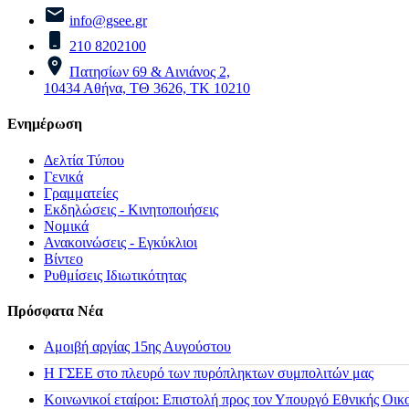
info@gsee.gr
210 8202100
Πατησίων 69 & Αινιάνος 2,
10434 Αθήνα, ΤΘ 3626, ΤΚ 10210
Ενημέρωση
Δελτία Τύπου
Γενικά
Γραμματείες
Εκδηλώσεις - Κινητοποιήσεις
Νομικά
Ανακοινώσεις - Εγκύκλιοι
Βίντεο
Ρυθμίσεις Ιδιωτικότητας
Πρόσφατα Νέα
Αμοιβή αργίας 15ης Αυγούστου
H ΓΣΕΕ στο πλευρό των πυρόπληκτων συμπολιτών μας
Κοινωνικοί εταίροι: Επιστολή προς τον Υπουργό Εθνικής Οικ