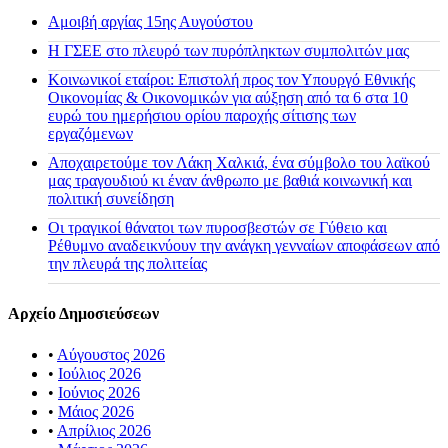
Αμοιβή αργίας 15ης Αυγούστου
H ΓΣΕΕ στο πλευρό των πυρόπληκτων συμπολιτών μας
Κοινωνικοί εταίροι: Επιστολή προς τον Υπουργό Εθνικής
Οικονομίας & Οικονομικών για αύξηση από τα 6 στα 10
ευρώ του ημερήσιου ορίου παροχής σίτισης των
εργαζόμενων
Αποχαιρετούμε τον Λάκη Χαλκιά, ένα σύμβολο του λαϊκού
μας τραγουδιού κι έναν άνθρωπο με βαθιά κοινωνική και
πολιτική συνείδηση
Οι τραγικοί θάνατοι των πυροσβεστών σε Γύθειο και
Ρέθυμνο αναδεικνύουν την ανάγκη γενναίων αποφάσεων από
την πλευρά της πολιτείας
Αρχείο Δημοσιεύσεων
•
Αύγουστος 2026
•
Ιούλιος 2026
•
Ιούνιος 2026
•
Μάιος 2026
•
Απρίλιος 2026