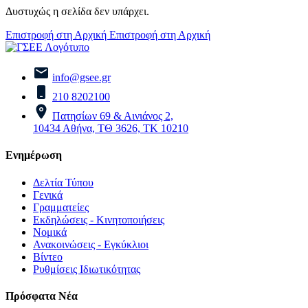
Δυστυχώς η σελίδα δεν υπάρχει.
Επιστροφή στη Αρχική
Επιστροφή στη Αρχική
info@gsee.gr
210 8202100
Πατησίων 69 & Αινιάνος 2,
10434 Αθήνα, ΤΘ 3626, ΤΚ 10210
Ενημέρωση
Δελτία Τύπου
Γενικά
Γραμματείες
Εκδηλώσεις - Κινητοποιήσεις
Νομικά
Ανακοινώσεις - Εγκύκλιοι
Βίντεο
Ρυθμίσεις Ιδιωτικότητας
Πρόσφατα Νέα