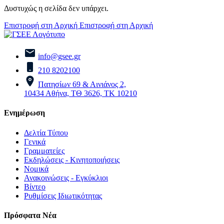
Δυστυχώς η σελίδα δεν υπάρχει.
Επιστροφή στη Αρχική
Επιστροφή στη Αρχική
info@gsee.gr
210 8202100
Πατησίων 69 & Αινιάνος 2,
10434 Αθήνα, ΤΘ 3626, ΤΚ 10210
Ενημέρωση
Δελτία Τύπου
Γενικά
Γραμματείες
Εκδηλώσεις - Κινητοποιήσεις
Νομικά
Ανακοινώσεις - Εγκύκλιοι
Βίντεο
Ρυθμίσεις Ιδιωτικότητας
Πρόσφατα Νέα