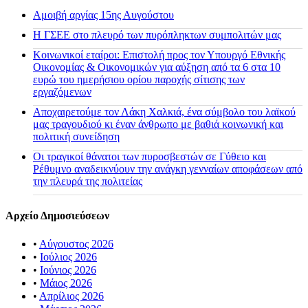
Αμοιβή αργίας 15ης Αυγούστου
H ΓΣΕΕ στο πλευρό των πυρόπληκτων συμπολιτών μας
Κοινωνικοί εταίροι: Επιστολή προς τον Υπουργό Εθνικής
Οικονομίας & Οικονομικών για αύξηση από τα 6 στα 10
ευρώ του ημερήσιου ορίου παροχής σίτισης των
εργαζόμενων
Αποχαιρετούμε τον Λάκη Χαλκιά, ένα σύμβολο του λαϊκού
μας τραγουδιού κι έναν άνθρωπο με βαθιά κοινωνική και
πολιτική συνείδηση
Οι τραγικοί θάνατοι των πυροσβεστών σε Γύθειο και
Ρέθυμνο αναδεικνύουν την ανάγκη γενναίων αποφάσεων από
την πλευρά της πολιτείας
Αρχείο Δημοσιεύσεων
•
Αύγουστος 2026
•
Ιούλιος 2026
•
Ιούνιος 2026
•
Μάιος 2026
•
Απρίλιος 2026