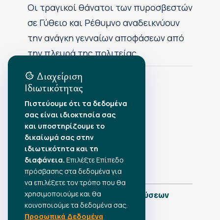
Οι τραγικοί θάνατοι των πυροσβεστών
σε Γύθειο και Ρέθυμνο αναδεικνύουν
την ανάγκη γενναίων αποφάσεων από
την πλευρά της πολιτείας
Διαχείριση
Ιδιωτικότητας
Αρχείο Δημοσιεύσεων
Πιστεύουμε ότι τα δεδομένα
σας είναι ιδιοκτησία σας
Αύγουστος 2026
•
και υποστηρίζουμε το
Ιούλιος 2026
•
δικαίωμά σας στην
Ιούνιος 2026
•
ιδιωτικότητα και τη
Μάιος 2026
•
Απρίλιος 2026
διαφάνεια.
•
Επιλέξτε Επίπεδο
Μάρτιος 2026
•
πρόσβασης στα δεδομένα για
να επιλέξετε τον τρόπο που θα
χρησιμοποιούμε και θα
Πλήρες Ημερολόγιο Δημοσιεύσεων
κοινοποιούμε τα δεδομένα σας.
Προσωπικά Δεδομένα