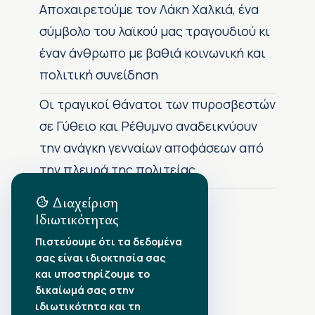
Αποχαιρετούμε τον Λάκη Χαλκιά, ένα
σύμβολο του λαϊκού μας τραγουδιού κι
έναν άνθρωπο με βαθιά κοινωνική και
πολιτική συνείδηση
Οι τραγικοί θάνατοι των πυροσβεστών
σε Γύθειο και Ρέθυμνο αναδεικνύουν
την ανάγκη γενναίων αποφάσεων από
την πλευρά της πολιτείας
Διαχείριση
Ιδιωτικότητας
Αρχείο Δημοσιεύσεων
Πιστεύουμε ότι τα δεδομένα
σας είναι ιδιοκτησία σας
Αύγουστος 2026
•
και υποστηρίζουμε το
Ιούλιος 2026
•
δικαίωμά σας στην
Ιούνιος 2026
•
ιδιωτικότητα και τη
Μάιος 2026
•