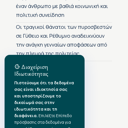
έναν άνθρωπο με βαθιά κοινωνική και
πολιτική συνείδηση
Οι τραγικοί θάνατοι των πυροσβεστών
σε Γύθειο και Ρέθυμνο αναδεικνύουν
την ανάγκη γενναίων αποφάσεων από
την πλευρά της πολιτείας
Διαχείριση
Ιδιωτικότητας
Αρχείο Δημοσιεύσεων
Πιστεύουμε ότι τα δεδομένα
σας είναι ιδιοκτησία σας
Αύγουστος 2026
•
και υποστηρίζουμε το
Ιούλιος 2026
•
δικαίωμά σας στην
Ιούνιος 2026
•
ιδιωτικότητα και τη
Μάιος 2026
•
Απρίλιος 2026
•
διαφάνεια.
Επιλέξτε Επίπεδο
Μάρτιος 2026
•
πρόσβασης στα δεδομένα για