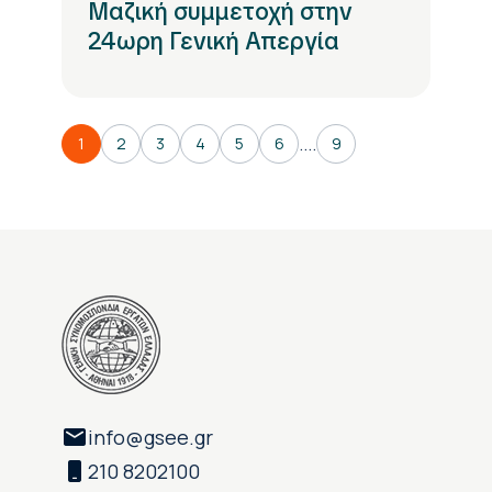
Μαζική συμμετοχή στην
24ωρη Γενική Απεργία
....
1
2
3
4
5
6
9
info@gsee.gr
210 8202100