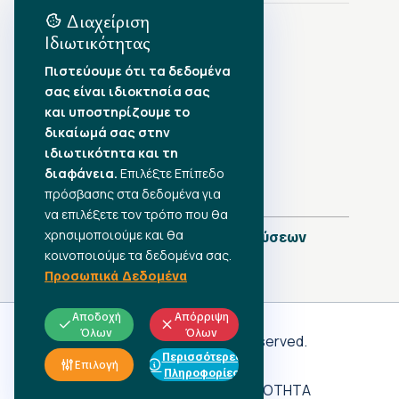
Διαχείριση
Ιδιωτικότητας
Αρχείο Δημοσιεύσεων
Πιστεύουμε ότι τα δεδομένα
σας είναι ιδιοκτησία σας
Αύγουστος 2026
•
και υποστηρίζουμε το
Ιούλιος 2026
•
δικαίωμά σας στην
Ιούνιος 2026
•
ιδιωτικότητα και τη
Μάιος 2026
•
Απρίλιος 2026
διαφάνεια.
Επιλέξτε Επίπεδο
•
Μάρτιος 2026
•
πρόσβασης στα δεδομένα για
να επιλέξετε τον τρόπο που θα
χρησιμοποιούμε και θα
Πλήρες Ημερολόγιο Δημοσιεύσεων
κοινοποιούμε τα δεδομένα σας.
Προσωπικά Δεδομένα
Αποδοχή
Απόρριψη
Όλων
Όλων
Γ.Σ.Ε.Ε
© 2026 All rights reserved.
Περισσότερες
ΠΡΟΣΩΠΙΚΑ ΔΕΔΟΜΕΝΑ
Επιλογή
Πληροφορίες
ΑΔΗΛΩΤΗ ΕΡΓΑΣΙΑ
ΠΡΟΣΒΑΣΙΜΟΤΗΤΑ