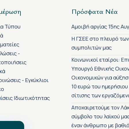
μέρωση
Πρόσφατα Νέα
ία Τύπου
Αμοιβή αργίας 15ης Αυ
κά
H ΓΣΕΕ στο πλευρό τω
ματείες
συμπολιτών μας
λώσεις -
Κοινωνικοί εταίροι: Ε
τοποιήσεις
Υπουργό Εθνικής Οικο
κά
Οικονομικών για αύξησ
οινώσεις - Εγκύκλιοι
10 ευρώ του ημερήσιου
εο
σίτισης των εργαζόμεν
ίσεις Ιδιωτικότητας
Αποχαιρετούμε τον Λάκ
σύμβολο του λαϊκού μα
έναν άνθρωπο με βαθιά