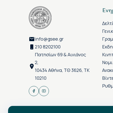
Ενη
Δελτ
Γενι
info@gsee.gr
Γραμ
210 8202100
Εκδη
Πατησίων 69 & Αινιάνος
Κινη
2,
Νομι
10434 Αθήνα, ΤΘ 3626, ΤΚ
Ανακ
10210
Βίντ
Ρυθμ