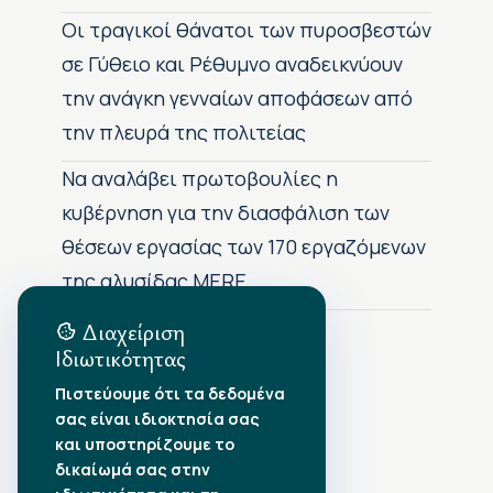
Οι τραγικοί θάνατοι των πυροσβεστών
σε Γύθειο και Ρέθυμνο αναδεικνύουν
την ανάγκη γενναίων αποφάσεων από
την πλευρά της πολιτείας
Να αναλάβει πρωτοβουλίες η
κυβέρνηση για την διασφάλιση των
θέσεων εργασίας των 170 εργαζόμενων
της αλυσίδας MERE
Διαχείριση
Ιδιωτικότητας
Αρχείο Δημοσιεύσεων
Πιστεύουμε ότι τα δεδομένα
σας είναι ιδιοκτησία σας
Αύγουστος 2026
•
και υποστηρίζουμε το
Ιούλιος 2026
•
δικαίωμά σας στην
Ιούνιος 2026
•