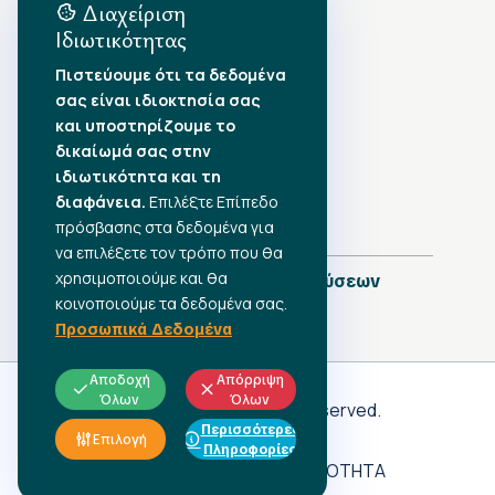
Διαχείριση
Ιδιωτικότητας
Αρχείο Δημοσιεύσεων
Πιστεύουμε ότι τα δεδομένα
σας είναι ιδιοκτησία σας
Αύγουστος 2026
•
και υποστηρίζουμε το
Ιούλιος 2026
•
δικαίωμά σας στην
Ιούνιος 2026
•
ιδιωτικότητα και τη
Μάιος 2026
•
Απρίλιος 2026
διαφάνεια.
Επιλέξτε Επίπεδο
•
Μάρτιος 2026
•
πρόσβασης στα δεδομένα για
να επιλέξετε τον τρόπο που θα
χρησιμοποιούμε και θα
Πλήρες Ημερολόγιο Δημοσιεύσεων
κοινοποιούμε τα δεδομένα σας.
Προσωπικά Δεδομένα
Αποδοχή
Απόρριψη
Όλων
Όλων
Γ.Σ.Ε.Ε
© 2026 All rights reserved.
Περισσότερες
ΠΡΟΣΩΠΙΚΑ ΔΕΔΟΜΕΝΑ
Επιλογή
Πληροφορίες
ΑΔΗΛΩΤΗ ΕΡΓΑΣΙΑ
ΠΡΟΣΒΑΣΙΜΟΤΗΤΑ