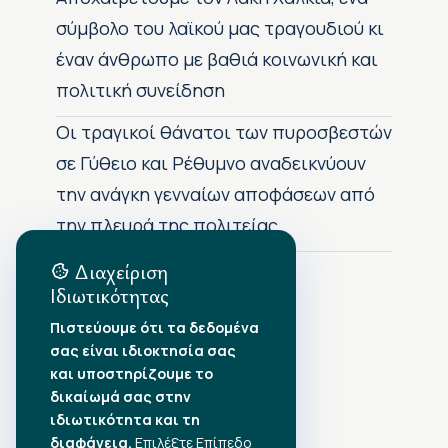
σύμβολο του λαϊκού μας τραγουδιού κι
έναν άνθρωπο με βαθιά κοινωνική και
πολιτική συνείδηση
Οι τραγικοί θάνατοι των πυροσβεστών
σε Γύθειο και Ρέθυμνο αναδεικνύουν
την ανάγκη γενναίων αποφάσεων από
την πλευρά της πολιτείας
Διαχείριση
Ιδιωτικότητας
Αρχείο Δημοσιεύσεων
Πιστεύουμε ότι τα δεδομένα
σας είναι ιδιοκτησία σας
Αύγουστος 2026
•
και υποστηρίζουμε το
Ιούλιος 2026
•
δικαίωμά σας στην
Ιούνιος 2026
•
ιδιωτικότητα και τη
Μάιος 2026
•
Απρίλιος 2026
•
διαφάνεια.
Επιλέξτε Επίπεδο