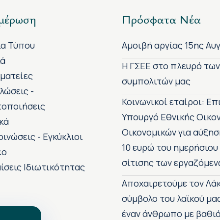
μέρωση
Πρόσφατα Νέα
ία Τύπου
Αμοιβή αργίας 15ης Αυ
κά
H ΓΣΕΕ στο πλευρό τω
ματείες
συμπολιτών μας
λώσεις -
Κοινωνικοί εταίροι: Ε
τοποιήσεις
Υπουργό Εθνικής Οικο
κά
Οικονομικών για αύξησ
οινώσεις - Εγκύκλιοι
10 ευρώ του ημερήσιου
εο
σίτισης των εργαζόμεν
ίσεις Ιδιωτικότητας
Αποχαιρετούμε τον Λάκ
σύμβολο του λαϊκού μα
έναν άνθρωπο με βαθιά