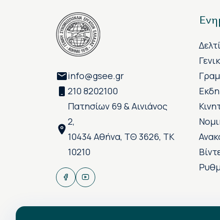
Ενη
Δελτ
Γενι
info@gsee.gr
Γραμ
210 8202100
Εκδη
Πατησίων 69 & Αινιάνος
Κινη
2,
Νομι
10434 Αθήνα, ΤΘ 3626, ΤΚ
Ανακ
10210
Βίντ
Ρυθμ