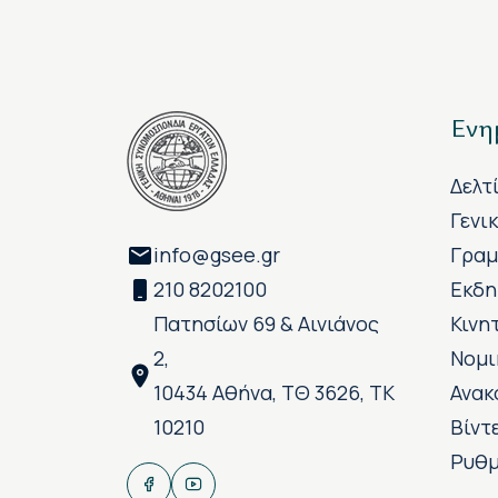
Ενη
Δελτ
Γενι
info@gsee.gr
Γραμ
210 8202100
Εκδη
Πατησίων 69 & Αινιάνος
Κινη
2,
Νομι
10434 Αθήνα, ΤΘ 3626, ΤΚ
Ανακ
10210
Βίντ
Ρυθμ