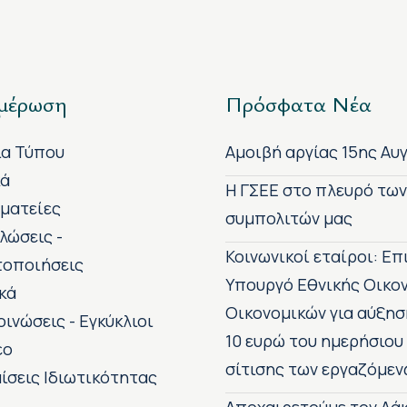
μέρωση
Πρόσφατα Νέα
ία Τύπου
Αμοιβή αργίας 15ης Αυ
κά
H ΓΣΕΕ στο πλευρό τω
ματείες
συμπολιτών μας
λώσεις -
Κοινωνικοί εταίροι: Ε
τοποιήσεις
Υπουργό Εθνικής Οικο
κά
Οικονομικών για αύξησ
οινώσεις - Εγκύκλιοι
10 ευρώ του ημερήσιου
εο
σίτισης των εργαζόμεν
ίσεις Ιδιωτικότητας