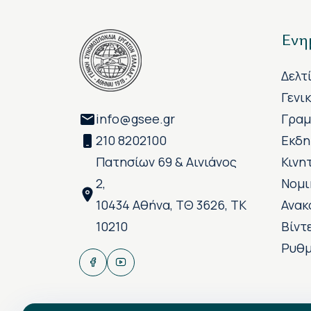
Ενη
Δελτ
Γενι
info@gsee.gr
Γραμ
210 8202100
Εκδη
Πατησίων 69 & Αινιάνος
Κινη
2,
Νομι
10434 Αθήνα, ΤΘ 3626, ΤΚ
Ανακ
10210
Βίντ
Ρυθμ