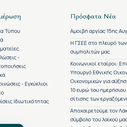
μέρωση
Πρόσφατα Νέα
ία Τύπου
Αμοιβή αργίας 15ης Αυ
κά
H ΓΣΕΕ στο πλευρό τω
ματείες
συμπολιτών μας
λώσεις -
Κοινωνικοί εταίροι: Ε
τοποιήσεις
Υπουργό Εθνικής Οικο
κά
Οικονομικών για αύξησ
οινώσεις - Εγκύκλιοι
10 ευρώ του ημερήσιου
εο
σίτισης των εργαζόμεν
ίσεις Ιδιωτικότητας
Αποχαιρετούμε τον Λάκ
σύμβολο του λαϊκού μα